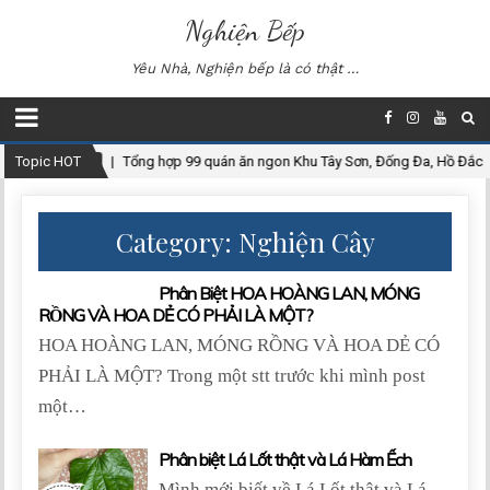
Nghiện Bếp
Yêu Nhà, Nghiện bếp là có thật …
Topic HOT
2020-12-27
Tổng hợp 99 quán ăn ngon Khu Tây Sơn, Đống Đa, Hồ Đắc 
Category: Nghiện Cây
Phân Biệt HOA HOÀNG LAN, MÓNG
RỒNG VÀ HOA DẺ CÓ PHẢI LÀ MỘT?
HOA HOÀNG LAN, MÓNG RỒNG VÀ HOA DẺ CÓ
PHẢI LÀ MỘT? Trong một stt trước khi mình post
một…
Phân biệt Lá Lốt thật và Lá Hàm Ếch
Mình mới biết về Lá Lốt thật và Lá