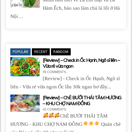
Hàm Ếch, bảo sao làm chả lá lốt ở Hà
Nội…
POPULAR
RECENT
RANDOM
[Review] – Check in Ốc Hạnh, Ngô sĩ liên –
Vừa rẻ vừa ngon
49 COMMENTS
[Review] - Check in Ốc Hạnh, Ngô sĩ
liên - Vừa rẻ vừa ngon Ốc lẫn 30k ngao bơ đầy...
[Review] – ChÈ BƯỞI THÁI TÂM HƯƠNG
– KHU CHỢ NAM ĐỒNG
42 COMMENTS
ChÈ BƯỞI THÁI TÂM
HƯƠNG - KHU CHỢ NAM ĐỒNG
Quán chè