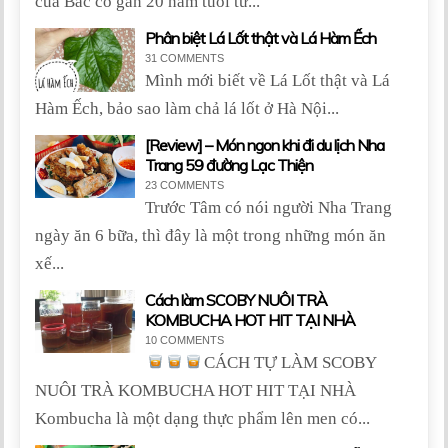
của Bác có gần 20 năm tuổi từ...
Phân biệt Lá Lốt thật và Lá Hàm Ếch
31 COMMENTS
Mình mới biết về Lá Lốt thật và Lá
Hàm Ếch, bảo sao làm chả lá lốt ở Hà Nội...
[Review] – Món ngon khi đi du lịch Nha
Trang 59 đường Lạc Thiện
23 COMMENTS
Trước Tâm có nói người Nha Trang
ngày ăn 6 bữa, thì đây là một trong những món ăn
xế...
Cách làm SCOBY NUÔI TRÀ
KOMBUCHA HOT HIT TẠI NHÀ
10 COMMENTS
CÁCH TỰ LÀM SCOBY
NUÔI TRÀ KOMBUCHA HOT HIT TẠI NHÀ
Kombucha là một dạng thực phẩm lên men có...