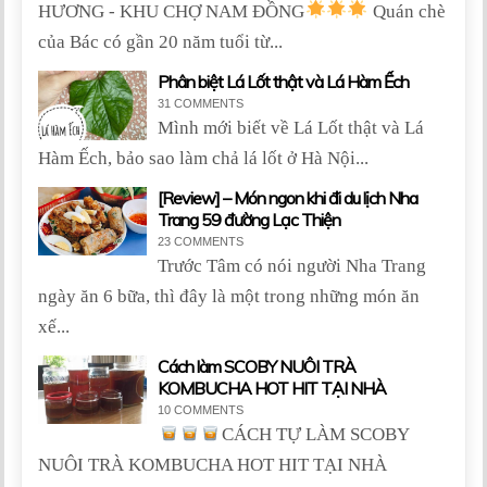
HƯƠNG - KHU CHỢ NAM ĐỒNG
Quán chè
của Bác có gần 20 năm tuổi từ...
Phân biệt Lá Lốt thật và Lá Hàm Ếch
31 COMMENTS
Mình mới biết về Lá Lốt thật và Lá
Hàm Ếch, bảo sao làm chả lá lốt ở Hà Nội...
[Review] – Món ngon khi đi du lịch Nha
Trang 59 đường Lạc Thiện
23 COMMENTS
Trước Tâm có nói người Nha Trang
ngày ăn 6 bữa, thì đây là một trong những món ăn
xế...
Cách làm SCOBY NUÔI TRÀ
KOMBUCHA HOT HIT TẠI NHÀ
10 COMMENTS
CÁCH TỰ LÀM SCOBY
NUÔI TRÀ KOMBUCHA HOT HIT TẠI NHÀ