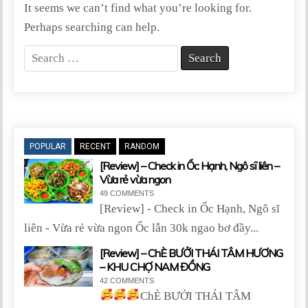
It seems we can’t find what you’re looking for.
Perhaps searching can help.
S
e
a
r
c
POPULAR
RECENT
RANDOM
h
[Review] – Check in Ốc Hạnh, Ngô sĩ liên –
f
Vừa rẻ vừa ngon
o
49 COMMENTS
r
[Review] - Check in Ốc Hạnh, Ngô sĩ
:
liên - Vừa rẻ vừa ngon Ốc lẫn 30k ngao bơ đầy...
[Review] – ChÈ BƯỞI THÁI TÂM HƯƠNG
– KHU CHỢ NAM ĐỒNG
42 COMMENTS
ChÈ BƯỞI THÁI TÂM