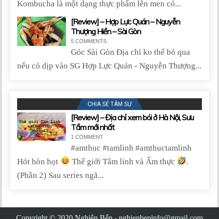
Kombucha là một dạng thực phẩm lên men có...
[Review] – Hợp Lực Quán – Nguyễn
Thượng Hiền – Sài Gòn
5 COMMENTS
Góc Sài Gòn Địa chỉ ko thể bỏ qua
nếu có dịp vào SG Hợp Lực Quán - Nguyễn Thượng...
CHIA SẺ TÂM SỰ
[Review] – Địa chỉ xem bói ở Hà Nội, Sưu
Tầm mới nhất
1 COMMENT
#amthuc #tamlinh #amthuctamlinh
Hót hòn họt
Thế giới Tâm linh và Ẩm thực
.
(Phần 2) Sau series ngã...
Copyright © 2020 Nghiện Bếp - nghienbepinfo@gmail.com