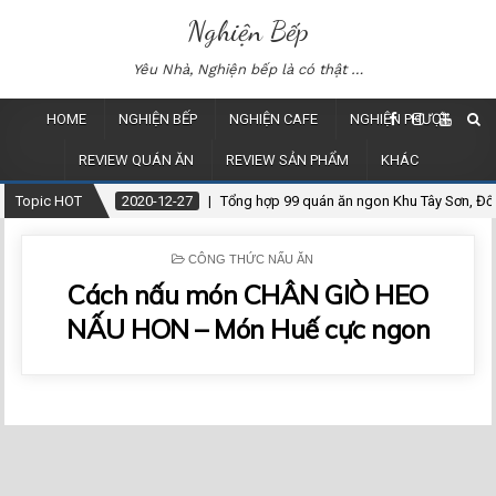
Nghiện Bếp
Yêu Nhà, Nghiện bếp là có thật …
HOME
NGHIỆN BẾP
NGHIỆN CAFE
NGHIỆN PHƯỢT
REVIEW QUÁN ĂN
REVIEW SẢN PHẨM
KHÁC
Topic HOT
2020-12-27
Tổng hợp 99 quán ăn ngon Khu Tây Sơn, Đố
P
CÔNG THỨC NẤU ĂN
O
Cách nấu món CHÂN GIÒ HEO
S
T
E
NẤU HON – Món Huế cực ngon
D
I
N